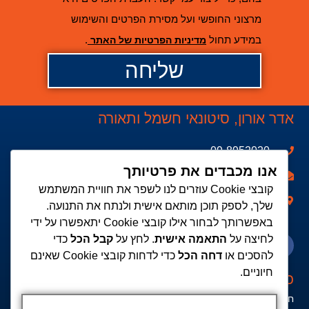
מרצוני החופשי ועל מסירת הפרטים והשימוש
במידע תחול
.
מדיניות הפרטיות של האתר
שליחה
אדר אורון, סיטונאי חשמל ותאורה
09-8952020
אנו מכבדים את פרטיותך
Bar@adroron.co.il
קובצי Cookie עוזרים לנו לשפר את חוויית המשתמש
רחוב פנקס דוד 10 ב', נתניה
שלך, לספק תוכן מותאם אישית ולנתח את התנועה.
באפשרותך לבחור אילו קובצי Cookie יתאפשרו על ידי
לחיצה על
התאמה אישית
. לחץ על
קבל הכל
כדי
להסכים או
דחה הכל
כדי לדחות קובצי Cookie שאינם
חיוניים.
כדאי לדעת
חנות חשמל