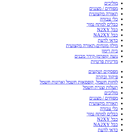
מוליכים
מפוחים / מצננים
תאורה מקצועית
כלי עבודה
כבלים למתח נמוך
כבל N2XY
כבל NA2XY
כדאי לדעת
מילון מונחים-תאורה מקצועית
בית רימון
נועה קופרמן-קידר מבנים
מדיניות פרטיות
מפסקים ושקעים
פיקוד ובקרה
לוחות חשמל, קופסאות חשמל וארונות חשמל
תעלות וצנרת חשמל
מוליכים
מפוחים / מצננים
תאורה מקצועית
כלי עבודה
כבלים למתח נמוך
כבל N2XY
כבל NA2XY
כדאי לדעת