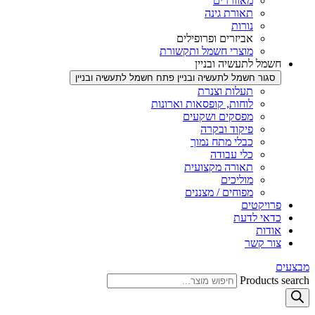
מאווררים
תאורת גינה
נורות
אביזרים ופרופילים
מוצרי חשמל ותקשורת
חשמל לתעשיה ובניין
סגור חשמל לתעשיה ובניין
פתח חשמל לתעשיה ובניין
תעלות וצנרת
לוחות, קופסאות וארונות
מפסקים ושקעים
פיקוד ובקרה
כבלי מתח נמוך
כלי עבודה
תאורה מקצועית
מוליכים
מפוחים / מצננים
פרויקטים
כדאי לדעת
אודות
צור קשר
מבצעים
Products search