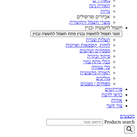
מאווררים
תאורת גינה
נורות
אביזרים ופרופילים
מוצרי חשמל ותקשורת
חשמל לתעשיה ובניין
סגור חשמל לתעשיה ובניין
פתח חשמל לתעשיה ובניין
תעלות וצנרת
לוחות, קופסאות וארונות
מפסקים ושקעים
פיקוד ובקרה
כבלי מתח נמוך
כלי עבודה
תאורה מקצועית
מוליכים
מפוחים / מצננים
פרויקטים
כדאי לדעת
אודות
צור קשר
מבצעים
Products search