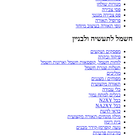
מנורות שולחן
פסי צבירה
פס צבירה מגנטי
פרופיל תאורה
גופי תאורה בעיצוב מיוחד
חשמל לתעשיה ולבניין
מפסקים ושקעים
פיקוד ובקרה
לוחות חשמל, קופסאות חשמל וארונות חשמל
תעלות וצנרת חשמל
מוליכים
מפוחים / מצננים
תאורה מקצועית
כלי עבודה
כבלים למתח נמוך
כבל N2XY
כבל NA2XY
כדאי לדעת
מילון מונחים-תאורה מקצועית
בית רימון
נועה קופרמן-קידר מבנים
מדיניות פרטיות