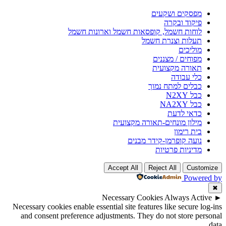
מפסקים ושקעים
פיקוד ובקרה
לוחות חשמל, קופסאות חשמל וארונות חשמל
תעלות וצנרת חשמל
מוליכים
מפוחים / מצננים
תאורה מקצועית
כלי עבודה
כבלים למתח נמוך
כבל N2XY
כבל NA2XY
כדאי לדעת
מילון מונחים-תאורה מקצועית
בית רימון
נועה קופרמן-קידר מבנים
מדיניות פרטיות
Accept All
Reject All
Customize
Powered by
✖
Necessary Cookies
Always Active
►
Necessary cookies enable essential site features like secure log-ins
and consent preference adjustments. They do not store personal
data.