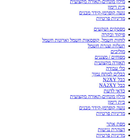
מילון מונחים-תאורה מקצועית
בית רימון
נועה קופרמן-קידר מבנים
מדיניות פרטיות
מפסקים ושקעים
פיקוד ובקרה
לוחות חשמל, קופסאות חשמל וארונות חשמל
תעלות וצנרת חשמל
מוליכים
מפוחים / מצננים
תאורה מקצועית
כלי עבודה
כבלים למתח נמוך
כבל N2XY
כבל NA2XY
כדאי לדעת
מילון מונחים-תאורה מקצועית
בית רימון
נועה קופרמן-קידר מבנים
מדיניות פרטיות
מפת אתר
הצהרת נגישות
מדיניות פרטיות