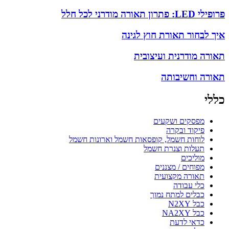
פרופילי LED: פתרון תאורה מודרני לכל חלל
איך לבחור תאורת חוץ לגינה
תאורה מודרנית ועיצובית
תאורה וחשיבותה
כללי
מפסקים ושקעים
פיקוד ובקרה
לוחות חשמל, קופסאות חשמל וארונות חשמל
תעלות וצנרת חשמל
מוליכים
מפוחים / מצננים
תאורה מקצועית
כלי עבודה
כבלים למתח נמוך
כבל N2XY
כבל NA2XY
כדאי לדעת