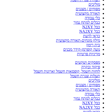
מוליכים
מפוחים / מצננים
תאורה מקצועית
כלי עבודה
כבלים למתח נמוך
כבל N2XY
כבל NA2XY
כדאי לדעת
מילון מונחים-תאורה מקצועית
בית רימון
נועה קופרמן-קידר מבנים
מדיניות פרטיות
מפסקים ושקעים
פיקוד ובקרה
לוחות חשמל, קופסאות חשמל וארונות חשמל
תעלות וצנרת חשמל
מוליכים
מפוחים / מצננים
תאורה מקצועית
כלי עבודה
כבלים למתח נמוך
כבל N2XY
כבל NA2XY
כדאי לדעת