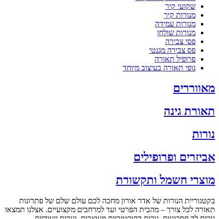
שקועי קיר
מנורות קיר
מנורות עמידה
מנורות שולחן
פסי צבירה
פס צבירה מגנטי
פרופיל תאורה
גופי תאורה בעיצוב מיוחד
מאווררים
תאורת גינה
נורות
אביזרים ופרופילים
מוצרי חשמל ותקשורת
בקטגוריית הנורות של אדר אורון מחכה לכם עולם שלם של פתרונות
תאורה לכל צורך – מהבית הפרטי ועד למרחבים מקצועיים. אצלנו תמצאו
נורות לד חסכוניות, נורות דקורטיביות מעוצבות, ונורות ייעודיות