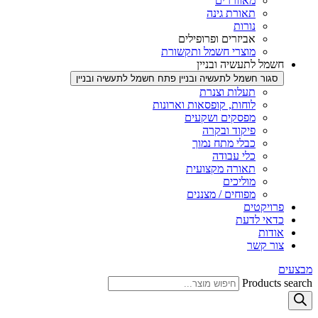
מאווררים
תאורת גינה
נורות
אביזרים ופרופילים
מוצרי חשמל ותקשורת
חשמל לתעשיה ובניין
סגור חשמל לתעשיה ובניין
פתח חשמל לתעשיה ובניין
תעלות וצנרת
לוחות, קופסאות וארונות
מפסקים ושקעים
פיקוד ובקרה
כבלי מתח נמוך
כלי עבודה
תאורה מקצועית
מוליכים
מפוחים / מצננים
פרויקטים
כדאי לדעת
אודות
צור קשר
מבצעים
Products search