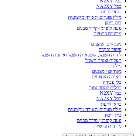
כבל N2XY
כבל NA2XY
כדאי לדעת
מילון מונחים-תאורה מקצועית
בית רימון
נועה קופרמן-קידר מבנים
מדיניות פרטיות
מפסקים ושקעים
פיקוד ובקרה
לוחות חשמל, קופסאות חשמל וארונות חשמל
תעלות וצנרת חשמל
מוליכים
מפוחים / מצננים
תאורה מקצועית
כלי עבודה
כבלים למתח נמוך
כבל N2XY
כבל NA2XY
כדאי לדעת
מילון מונחים-תאורה מקצועית
בית רימון
נועה קופרמן-קידר מבנים
מדיניות פרטיות