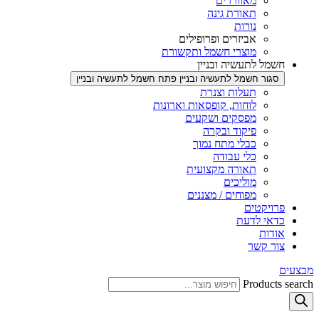
מאווררים
תאורת גינה
נורות
אביזרים ופרופילים
מוצרי חשמל ותקשורת
חשמל לתעשיה ובניין
סגור חשמל לתעשיה ובניין
פתח חשמל לתעשיה ובניין
תעלות וצנרת
לוחות, קופסאות וארונות
מפסקים ושקעים
פיקוד ובקרה
כבלי מתח נמוך
כלי עבודה
תאורה מקצועית
מוליכים
מפוחים / מצננים
פרויקטים
כדאי לדעת
אודות
צור קשר
מבצעים
Products search