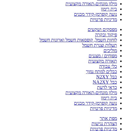
מילון מונחים-תאורה מקצועית
בית רימון
נועה קופרמן-קידר מבנים
מדיניות פרטיות
מפסקים ושקעים
פיקוד ובקרה
לוחות חשמל, קופסאות חשמל וארונות חשמל
תעלות וצנרת חשמל
מוליכים
מפוחים / מצננים
תאורה מקצועית
כלי עבודה
כבלים למתח נמוך
כבל N2XY
כבל NA2XY
כדאי לדעת
מילון מונחים-תאורה מקצועית
בית רימון
נועה קופרמן-קידר מבנים
מדיניות פרטיות
מפת אתר
הצהרת נגישות
מדיניות פרטיות