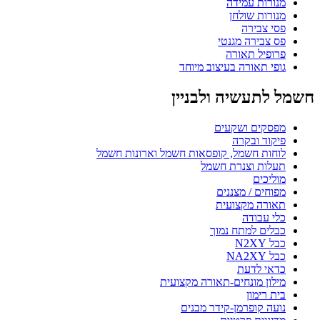
מנורות עמידה
מנורות שולחן
פסי צבירה
פס צבירה מגנטי
פרופיל תאורה
גופי תאורה בעיצוב מיוחד
חשמל לתעשיה ולבניין
מפסקים ושקעים
פיקוד ובקרה
לוחות חשמל, קופסאות חשמל וארונות חשמל
תעלות וצנרת חשמל
מוליכים
מפוחים / מצננים
תאורה מקצועית
כלי עבודה
כבלים למתח נמוך
כבל N2XY
כבל NA2XY
כדאי לדעת
מילון מונחים-תאורה מקצועית
בית רימון
נועה קופרמן-קידר מבנים