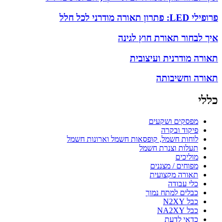
פרופילי LED: פתרון תאורה מודרני לכל חלל
איך לבחור תאורת חוץ לגינה
תאורה מודרנית ועיצובית
תאורה וחשיבותה
כללי
מפסקים ושקעים
פיקוד ובקרה
לוחות חשמל, קופסאות חשמל וארונות חשמל
תעלות וצנרת חשמל
מוליכים
מפוחים / מצננים
תאורה מקצועית
כלי עבודה
כבלים למתח נמוך
כבל N2XY
כבל NA2XY
כדאי לדעת