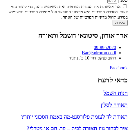
טלפון
אני מאשר.ת את העברת הפרטים ואת השימוש בהם, כדי ליצור עמי
קשר. העברת הפרטים היא מרצוני החופשי ועל מסירת הפרטים והשימוש
במידע תחול
.
מדיניות הפרטיות של האתר
שליחה
אדר אורון, סיטונאי חשמל ותאורה
09-8952020
Bar@adroron.co.il
רחוב פנקס דוד 10 ב', נתניה
Facebook
כדאי לדעת
חנות חשמל
תאורה לסלון
תאורת לד לעומת פלורסנט-מה באמת חסכוני יותר?
איך לבחור גוון תאורה לבית – קר, חם או ניטרלי?