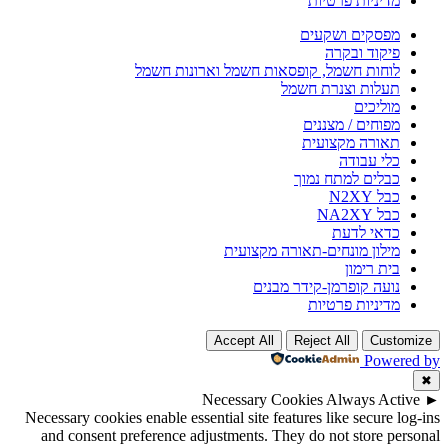
מדיניות פרטיות
מפסקים ושקעים
פיקוד ובקרה
לוחות חשמל, קופסאות חשמל וארונות חשמל
תעלות וצנרת חשמל
מוליכים
מפוחים / מצננים
תאורה מקצועית
כלי עבודה
כבלים למתח נמוך
כבל N2XY
כבל NA2XY
כדאי לדעת
מילון מונחים-תאורה מקצועית
בית רימון
נועה קופרמן-קידר מבנים
מדיניות פרטיות
Accept All
Reject All
Customize
Powered by
✖
Necessary Cookies
Always Active
►
Necessary cookies enable essential site features like secure log-ins
and consent preference adjustments. They do not store personal