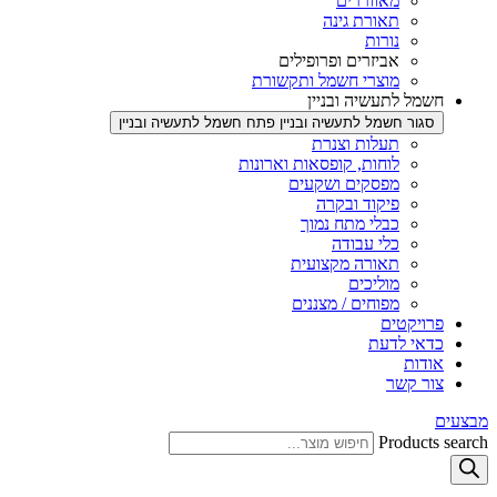
מאווררים
תאורת גינה
נורות
אביזרים ופרופילים
מוצרי חשמל ותקשורת
חשמל לתעשיה ובניין
סגור חשמל לתעשיה ובניין
פתח חשמל לתעשיה ובניין
תעלות וצנרת
לוחות, קופסאות וארונות
מפסקים ושקעים
פיקוד ובקרה
כבלי מתח נמוך
כלי עבודה
תאורה מקצועית
מוליכים
מפוחים / מצננים
פרויקטים
כדאי לדעת
אודות
צור קשר
מבצעים
Products search