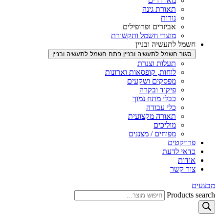
מאווררים
תאורת גינה
נורות
אביזרים ופרופילים
מוצרי חשמל ותקשורת
חשמל לתעשיה ובניין
סגור חשמל לתעשיה ובניין
פתח חשמל לתעשיה ובניין
תעלות וצנרת
לוחות, קופסאות וארונות
מפסקים ושקעים
פיקוד ובקרה
כבלי מתח נמוך
כלי עבודה
תאורה מקצועית
מוליכים
מפוחים / מצננים
פרויקטים
כדאי לדעת
אודות
צור קשר
מבצעים
Products search