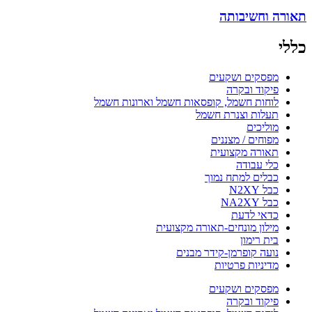
תאורה וחשיבותה
כללי
מפסקים ושקעים
פיקוד ובקרה
לוחות חשמל, קופסאות חשמל וארונות חשמל
תעלות וצנרת חשמל
מוליכים
מפוחים / מצננים
תאורה מקצועית
כלי עבודה
כבלים למתח נמוך
כבל N2XY
כבל NA2XY
כדאי לדעת
מילון מונחים-תאורה מקצועית
בית רימון
נועה קופרמן-קידר מבנים
מדיניות פרטיות
מפסקים ושקעים
פיקוד ובקרה