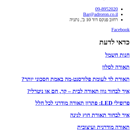
09-8952020
Bar@adroron.co.il
רחוב פנקס דוד 10 ב', נתניה
Facebook
כדאי לדעת
חנות חשמל
תאורה לסלון
תאורת לד לעומת פלורסנט-מה באמת חסכוני יותר?
איך לבחור גוון תאורה לבית – קר, חם או ניטרלי?
פרופילי LED: פתרון תאורה מודרני לכל חלל
איך לבחור תאורת חוץ לגינה
תאורה מודרנית ועיצובית