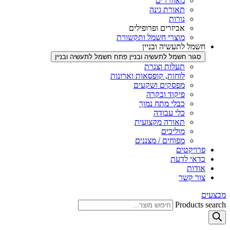
מאווררים
תאורת גינה
נורות
אביזרים ופרופילים
מוצרי חשמל ותקשורת
חשמל לתעשיה ובניין
סגור חשמל לתעשיה ובניין
פתח חשמל לתעשיה ובניין
תעלות וצנרת
לוחות, קופסאות וארונות
מפסקים ושקעים
פיקוד ובקרה
כבלי מתח נמוך
כלי עבודה
תאורה מקצועית
מוליכים
מפוחים / מצננים
פרויקטים
כדאי לדעת
אודות
צור קשר
מבצעים
Products search