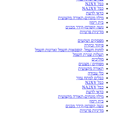
כבל N2XY
כבל NA2XY
כדאי לדעת
מילון מונחים-תאורה מקצועית
בית רימון
נועה קופרמן-קידר מבנים
מדיניות פרטיות
מפסקים ושקעים
פיקוד ובקרה
לוחות חשמל, קופסאות חשמל וארונות חשמל
תעלות וצנרת חשמל
מוליכים
מפוחים / מצננים
תאורה מקצועית
כלי עבודה
כבלים למתח נמוך
כבל N2XY
כבל NA2XY
כדאי לדעת
מילון מונחים-תאורה מקצועית
בית רימון
נועה קופרמן-קידר מבנים
מדיניות פרטיות