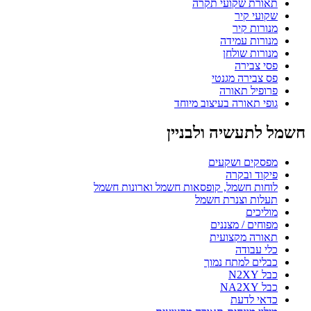
תאורת שקועי תקרה
שקועי קיר
מנורות קיר
מנורות עמידה
מנורות שולחן
פסי צבירה
פס צבירה מגנטי
פרופיל תאורה
גופי תאורה בעיצוב מיוחד
חשמל לתעשיה ולבניין
מפסקים ושקעים
פיקוד ובקרה
לוחות חשמל, קופסאות חשמל וארונות חשמל
תעלות וצנרת חשמל
מוליכים
מפוחים / מצננים
תאורה מקצועית
כלי עבודה
כבלים למתח נמוך
כבל N2XY
כבל NA2XY
כדאי לדעת