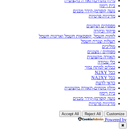
מילון מונחים-תאורה מקצועית
בית רימון
נועה קופרמן-קידר מבנים
מדיניות פרטיות
מפסקים ושקעים
פיקוד ובקרה
לוחות חשמל, קופסאות חשמל וארונות חשמל
תעלות וצנרת חשמל
מוליכים
מפוחים / מצננים
תאורה מקצועית
כלי עבודה
כבלים למתח נמוך
כבל N2XY
כבל NA2XY
כדאי לדעת
מילון מונחים-תאורה מקצועית
בית רימון
נועה קופרמן-קידר מבנים
מדיניות פרטיות
Accept All
Reject All
Customize
Powered by
✖