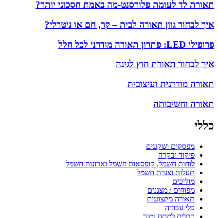
תאורת לד לעומת פלורסנט-מה באמת חסכוני יותר?
איך לבחור גוון תאורה לבית – קר, חם או ניטרלי?
פרופילי LED: פתרון תאורה מודרני לכל חלל
איך לבחור תאורת חוץ לגינה
תאורה מודרנית ועיצובית
תאורה וחשיבותה
כללי
מפסקים ושקעים
פיקוד ובקרה
לוחות חשמל, קופסאות חשמל וארונות חשמל
תעלות וצנרת חשמל
מוליכים
מפוחים / מצננים
תאורה מקצועית
כלי עבודה
כבלים למתח נמוך