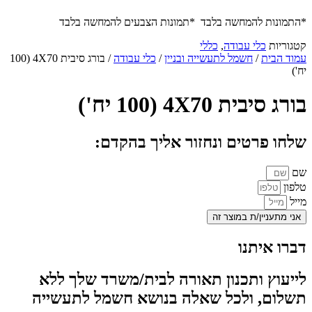
*התמונות להמחשה בלבד *תמונות הצבעים להמחשה בלבד
קטגוריות
כלי עבודה
,
כללי
עמוד הבית
/
חשמל לתעשייה ובניין
/
כלי עבודה
/ בורג סיבית 4X70 (100
יח')
בורג סיבית 4X70 (100 יח')
שלחו פרטים ונחזור אליך בהקדם:
שם
טלפון
מייל
אני מתעניין/ת במוצר זה
דברו איתנו
לייעוץ ותכנון תאורה לבית/משרד שלך ללא
תשלום, ולכל שאלה בנושא חשמל לתעשייה