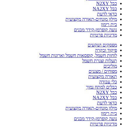
כבל N2XY
כבל NA2XY
כדאי לדעת
מילון מונחים-תאורה מקצועית
בית רימון
נועה קופרמן-קידר מבנים
מדיניות פרטיות
מפסקים ושקעים
פיקוד ובקרה
לוחות חשמל, קופסאות חשמל וארונות חשמל
תעלות וצנרת חשמל
מוליכים
מפוחים / מצננים
תאורה מקצועית
כלי עבודה
כבלים למתח נמוך
כבל N2XY
כבל NA2XY
כדאי לדעת
מילון מונחים-תאורה מקצועית
בית רימון
נועה קופרמן-קידר מבנים
מדיניות פרטיות