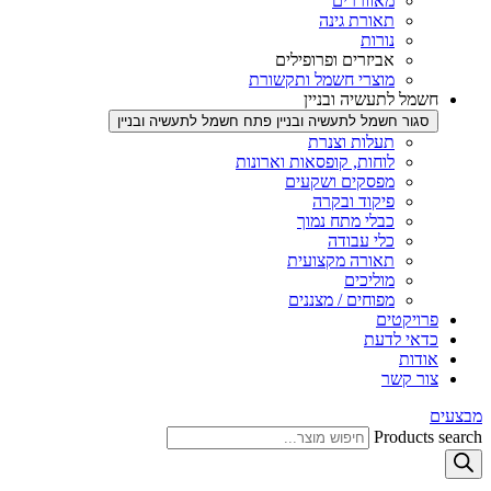
מאווררים
תאורת גינה
נורות
אביזרים ופרופילים
מוצרי חשמל ותקשורת
חשמל לתעשיה ובניין
סגור חשמל לתעשיה ובניין
פתח חשמל לתעשיה ובניין
תעלות וצנרת
לוחות, קופסאות וארונות
מפסקים ושקעים
פיקוד ובקרה
כבלי מתח נמוך
כלי עבודה
תאורה מקצועית
מוליכים
מפוחים / מצננים
פרויקטים
כדאי לדעת
אודות
צור קשר
מבצעים
Products search