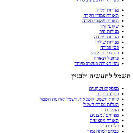
מנורות תליה
תאורת צמודי תקרה
תאורת שקועי תקרה
שקועי קיר
מנורות קיר
מנורות עמידה
מנורות שולחן
פסי צבירה
פס צבירה מגנטי
פרופיל תאורה
גופי תאורה בעיצוב מיוחד
חשמל לתעשיה ולבניין
מפסקים ושקעים
פיקוד ובקרה
לוחות חשמל, קופסאות חשמל וארונות חשמל
תעלות וצנרת חשמל
מוליכים
מפוחים / מצננים
תאורה מקצועית
כלי עבודה
כבלים למתח נמוך