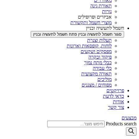
מאווררים
תאורת גינה
נורות
אביזרים ופרופילים
מוצרי חשמל ותקשורת
חשמל לתעשיה ובניין
סגור חשמל לתעשיה ובניין
פתח חשמל לתעשיה ובניין
תעלות וצנרת
לוחות, קופסאות וארונות
מפסקים ושקעים
פיקוד ובקרה
כבלי מתח נמוך
כלי עבודה
תאורה מקצועית
מוליכים
מפוחים / מצננים
פרויקטים
כדאי לדעת
אודות
צור קשר
מבצעים
Products search