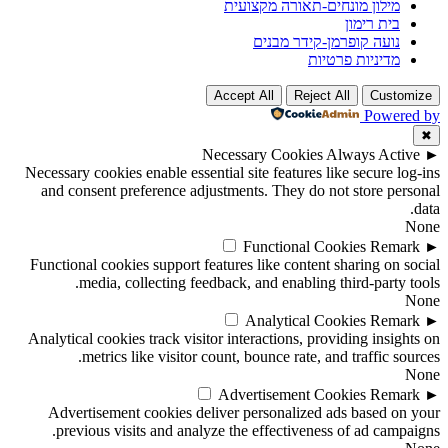
מילון מונחים-תאורה מקצועית
בית רימון
נועה קופרמן-קידר מבנים
מדיניות פרטיות
Accept All
Reject All
Customize
Powered by
✖
Necessary Cookies
Always Active
►
Necessary cookies enable essential site features like secure log-ins
and consent preference adjustments. They do not store personal
data.
None
Functional Cookies
Remark
►
Functional cookies support features like content sharing on social
media, collecting feedback, and enabling third-party tools.
None
Analytical Cookies
Remark
►
Analytical cookies track visitor interactions, providing insights on
metrics like visitor count, bounce rate, and traffic sources.
None
Advertisement Cookies
Remark
►
Advertisement cookies deliver personalized ads based on your
previous visits and analyze the effectiveness of ad campaigns.