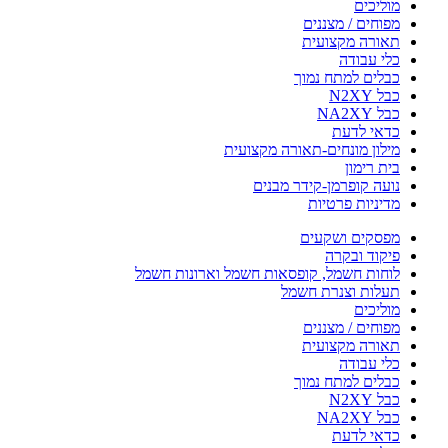
מוליכים
מפוחים / מצננים
תאורה מקצועית
כלי עבודה
כבלים למתח נמוך
כבל N2XY
כבל NA2XY
כדאי לדעת
מילון מונחים-תאורה מקצועית
בית רימון
נועה קופרמן-קידר מבנים
מדיניות פרטיות
מפסקים ושקעים
פיקוד ובקרה
לוחות חשמל, קופסאות חשמל וארונות חשמל
תעלות וצנרת חשמל
מוליכים
מפוחים / מצננים
תאורה מקצועית
כלי עבודה
כבלים למתח נמוך
כבל N2XY
כבל NA2XY
כדאי לדעת