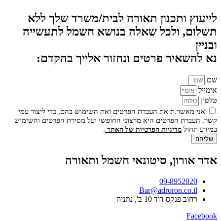
לייעוץ ותכנון תאורה לבית/משרד שלך ללא
תשלום, ולכל שאלה בנושא חשמל לתעשייה
ובניין
נא להשאיר פרטים ונחזור אלייך בהקדם:
שם
אימייל
טלפון
אני מאשר.ת את העברת הפרטים ואת השימוש בהם, כדי ליצור עמי
קשר. העברת הפרטים היא מרצוני החופשי ועל מסירת הפרטים והשימוש
במידע תחול
.
מדיניות הפרטיות של האתר
שליחה
אדר אורון, סיטונאי חשמל ותאורה
09-8952020
Bar@adroron.co.il
רחוב פנקס דוד 10 ב', נתניה
Facebook