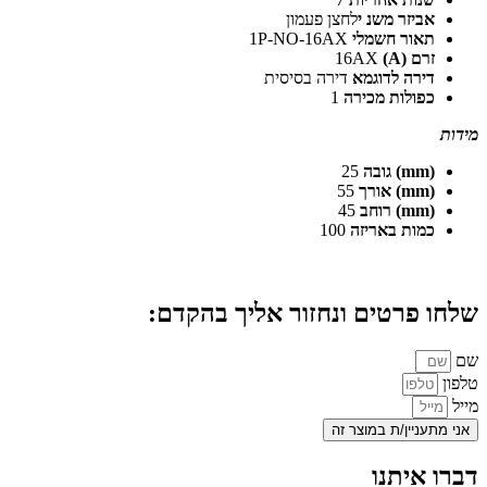
אביזר משנ י
לחצן פעמון
תאור חשמלי
1P-NO-16AX
זרם (A)
16AX
דירה לדוגמא
דירה בסיסית
כפולות מכירה
1
מידות
(mm) גובה
25
(mm) אורך
55
(mm) רוחב
45
כמות באריזה
100
שלחו פרטים ונחזור אליך בהקדם:
שם
טלפון
מייל
אני מתעניין/ת במוצר זה
דברו איתנו