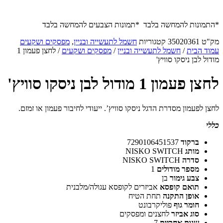
*התמונות להמחשה בלבד *תמונות הצבעים להמחשה בלבד
מק"ט
35020361
קטגוריות
חשמל לתעשייה ובניין
,
מפסקים ושקעים
עמוד הבית
/
חשמל לתעשייה ובניין
/
מפסקים ושקעים
/ לחצן פעמון 1
מודול לבן ניסקו סוויץ'
לחצן פעמון 1 מודול לבן ניסקו סוויץ'
לחצן לפעמון מסדרת הדגל ניסקו סוויץ’. ייעודי לחיבור פעמון או זמזם.
כללי
ברקוד
7290106451537
מותג
NISKO SWITCH
סדרה
NISKO SWITCH
מספר מודולים
1
צבע גימור
בן
תואם קופסא
אביזרים לקופסא עגולה/מלבנית
אופן התקנה
תחת הטיח
חומר גוף
פוליקרבונט
סוג אביזר
לחצנים ומפסקים
שנות אחריות
7