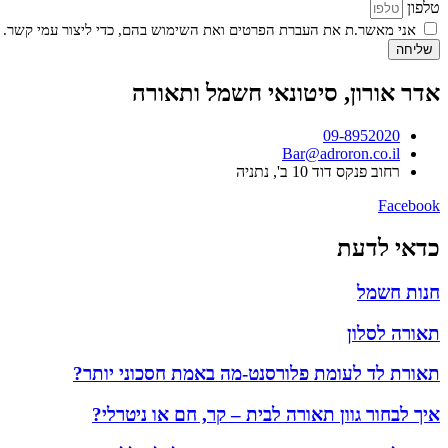
טלפון
אני מאשר.ת את העברת הפרטים ואת השימוש בהם, כדי ליצור עמי קשר. 
שליחה
אדר אורון, סיטונאי חשמל ותאורה
09-8952020
Bar@adroron.co.il
רחוב פנקס דוד 10 ב', נתניה
Facebook
כדאי לדעת
חנות חשמל
תאורה לסלון
תאורת לד לעומת פלורסנט-מה באמת חסכוני יותר?
איך לבחור גוון תאורה לבית – קר, חם או ניטרלי?