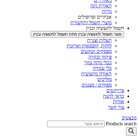
מאווררים
תאורת גינה
נורות
אביזרים ופרופילים
מוצרי חשמל ותקשורת
חשמל לתעשיה ובניין
סגור חשמל לתעשיה ובניין
פתח חשמל לתעשיה ובניין
תעלות וצנרת
לוחות, קופסאות וארונות
מפסקים ושקעים
פיקוד ובקרה
כבלי מתח נמוך
כלי עבודה
תאורה מקצועית
מוליכים
מפוחים / מצננים
פרויקטים
כדאי לדעת
אודות
צור קשר
מבצעים
Products search