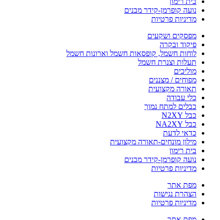
בית רימון
נועה קופרמן-קידר מבנים
מדיניות פרטיות
מפסקים ושקעים
פיקוד ובקרה
לוחות חשמל, קופסאות חשמל וארונות חשמל
תעלות וצנרת חשמל
מוליכים
מפוחים / מצננים
תאורה מקצועית
כלי עבודה
כבלים למתח נמוך
כבל N2XY
כבל NA2XY
כדאי לדעת
מילון מונחים-תאורה מקצועית
בית רימון
נועה קופרמן-קידר מבנים
מדיניות פרטיות
מפת אתר
הצהרת נגישות
מדיניות פרטיות
מפת אתר