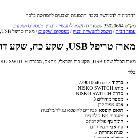
*התמונות להמחשה בלבד *תמונות הצבעים להמחשה בלבד
מק"ט
35020664
קטגוריות
חשמל לתעשייה ובניין
,
מפסקים ושקעים
עמוד הבית
/
חשמל לתעשייה ובניין
/
מפסקים ושקעים
/ מארז טריפל USB, שקע כח, שקע דו פיני ומסגרת BE לבנה 4 מודול ניסקו סוויץ'
מארז טריפל USB, שקע כח, שקע דו פיני ומסגרת BE לבנה 4 מודול ניסקו סוויץ'
מארז הכולל שקע
USB
, שקע כוח ישראלי, מתאם, מסגרת
SWITCH
SKO
כללי
ברקוד
7290106465213
מותג
NISKO SWITCH
סדרה
NISKO SWITCH
מספר מודולים
3
צבע גימור
לבן
תואם קופסא
אביזרים לקופסא עגולה/מלבנית
מסגרות
BE קולקצית
חומר גוף
פוליקרבונט
סוג אביזר
מיוחדים
שנות אחריות
2
כפולות מכירה
1