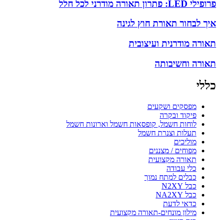
פרופילי LED: פתרון תאורה מודרני לכל חלל
איך לבחור תאורת חוץ לגינה
תאורה מודרנית ועיצובית
תאורה וחשיבותה
כללי
מפסקים ושקעים
פיקוד ובקרה
לוחות חשמל, קופסאות חשמל וארונות חשמל
תעלות וצנרת חשמל
מוליכים
מפוחים / מצננים
תאורה מקצועית
כלי עבודה
כבלים למתח נמוך
כבל N2XY
כבל NA2XY
כדאי לדעת
מילון מונחים-תאורה מקצועית