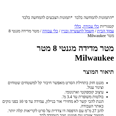
*התמונות להמחשה בלבד *תמונות הצבעים להמחשה בלבד
קטגוריות
כלי עבודה
,
כללי
עמוד הבית
/
חשמל לתעשייה ובניין
/
כלי עבודה
/ מטר מדידה מגנטי 8
מטר Milwaukee
מטר מדידה מגנטי 8 מטר
Milwaukee
תיאור המוצר
מגנט חזק בתחילת הסרט מאפשר חיבור קל למשטחים שטוחים
וצינור עגול.
עיצוב קומפקטי וארגונומי.
בולטות משופרת עד 3.4 מ'.
הגנת להבי קשר לא מחזירי אור בניילון, עמידה עד פי 10 בפני נזקים
באתר העבודה.
להב 27 מ"מ עם הדפסה דו צדדית על סרט לקריאות קלה יותר.
מעצור אצבע עם פטנט: יציב בעמידה לבד.