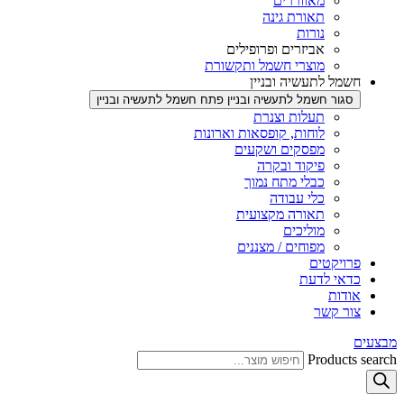
מאווררים
תאורת גינה
נורות
אביזרים ופרופילים
מוצרי חשמל ותקשורת
חשמל לתעשיה ובניין
סגור חשמל לתעשיה ובניין
פתח חשמל לתעשיה ובניין
תעלות וצנרת
לוחות, קופסאות וארונות
מפסקים ושקעים
פיקוד ובקרה
כבלי מתח נמוך
כלי עבודה
תאורה מקצועית
מוליכים
מפוחים / מצננים
פרויקטים
כדאי לדעת
אודות
צור קשר
מבצעים
Products search