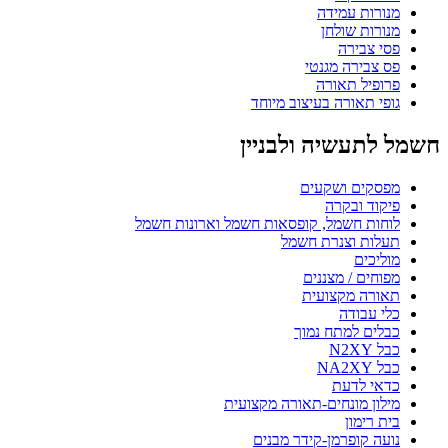
מנורות עמידה
מנורות שולחן
פסי צבירה
פס צבירה מגנטי
פרופיל תאורה
גופי תאורה בעיצוב מיוחד
חשמל לתעשיה ולבניין
מפסקים ושקעים
פיקוד ובקרה
לוחות חשמל, קופסאות חשמל וארונות חשמל
תעלות וצנרת חשמל
מוליכים
מפוחים / מצננים
תאורה מקצועית
כלי עבודה
כבלים למתח נמוך
כבל N2XY
כבל NA2XY
כדאי לדעת
מילון מונחים-תאורה מקצועית
בית רימון
נועה קופרמן-קידר מבנים