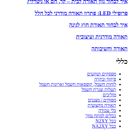
איך לבחור גוון תאורה לבית – קר, חם או ניטרלי?
פרופילי LED: פתרון תאורה מודרני לכל חלל
איך לבחור תאורת חוץ לגינה
תאורה מודרנית ועיצובית
תאורה וחשיבותה
כללי
מפסקים ושקעים
פיקוד ובקרה
לוחות חשמל, קופסאות חשמל וארונות חשמל
תעלות וצנרת חשמל
מוליכים
מפוחים / מצננים
תאורה מקצועית
כלי עבודה
כבלים למתח נמוך
כבל N2XY
כבל NA2XY