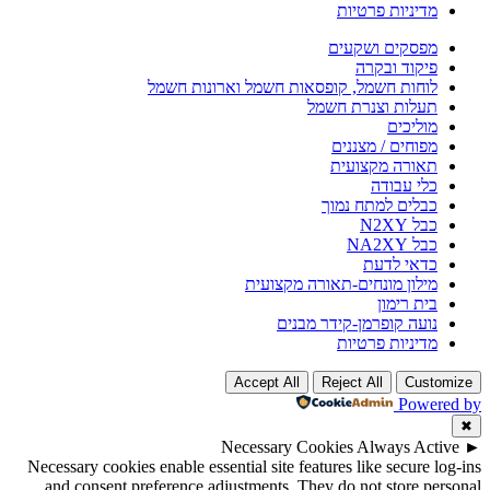
מדיניות פרטיות
מפסקים ושקעים
פיקוד ובקרה
לוחות חשמל, קופסאות חשמל וארונות חשמל
תעלות וצנרת חשמל
מוליכים
מפוחים / מצננים
תאורה מקצועית
כלי עבודה
כבלים למתח נמוך
כבל N2XY
כבל NA2XY
כדאי לדעת
מילון מונחים-תאורה מקצועית
בית רימון
נועה קופרמן-קידר מבנים
מדיניות פרטיות
Accept All
Reject All
Customize
Powered by
✖
Necessary Cookies
Always Active
►
Necessary cookies enable essential site features like secure log-ins
and consent preference adjustments. They do not store personal