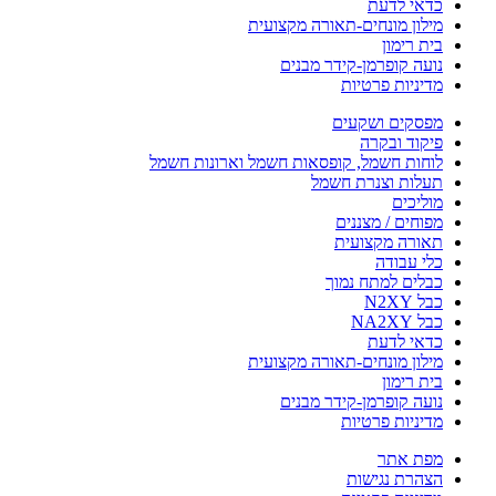
כדאי לדעת
מילון מונחים-תאורה מקצועית
בית רימון
נועה קופרמן-קידר מבנים
מדיניות פרטיות
מפסקים ושקעים
פיקוד ובקרה
לוחות חשמל, קופסאות חשמל וארונות חשמל
תעלות וצנרת חשמל
מוליכים
מפוחים / מצננים
תאורה מקצועית
כלי עבודה
כבלים למתח נמוך
כבל N2XY
כבל NA2XY
כדאי לדעת
מילון מונחים-תאורה מקצועית
בית רימון
נועה קופרמן-קידר מבנים
מדיניות פרטיות
מפת אתר
הצהרת נגישות