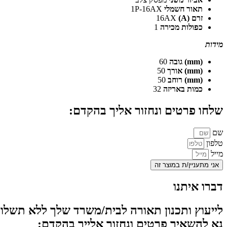
תאור חשמלי
1P-16AX
זרם (A)
16AX
כפולות מכירה
1
מידות
(mm) גובה
60
(mm) אורך
50
(mm) רוחב
50
כמות באריזה
32
שלחו פרטים ונחזור אליך בהקדם:
שם
טלפון
מייל
אני מתעניין/ת במוצר זה
דברו איתנו
לייעוץ ותכנון תאורה לבית/משרד שלך ללא תשלום
נא להשאיר פרטים ונחזור אלייך בהקדם: