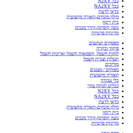
כבל N2XY
כבל NA2XY
כדאי לדעת
מילון מונחים-תאורה מקצועית
בית רימון
נועה קופרמן-קידר מבנים
מדיניות פרטיות
מפסקים ושקעים
פיקוד ובקרה
לוחות חשמל, קופסאות חשמל וארונות חשמל
תעלות וצנרת חשמל
מוליכים
מפוחים / מצננים
תאורה מקצועית
כלי עבודה
כבלים למתח נמוך
כבל N2XY
כבל NA2XY
כדאי לדעת
מילון מונחים-תאורה מקצועית
בית רימון
נועה קופרמן-קידר מבנים
מדיניות פרטיות