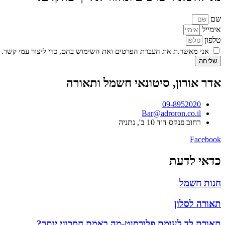
שם
אימייל
טלפון
אני מאשר.ת את העברת הפרטים ואת השימוש בהם, כדי ליצור עמי קשר. 
שליחה
אדר אורון, סיטונאי חשמל ותאורה
09-8952020
Bar@adroron.co.il
רחוב פנקס דוד 10 ב', נתניה
Facebook
כדאי לדעת
חנות חשמל
תאורה לסלון
תאורת לד לעומת פלורסנט-מה באמת חסכוני יותר?