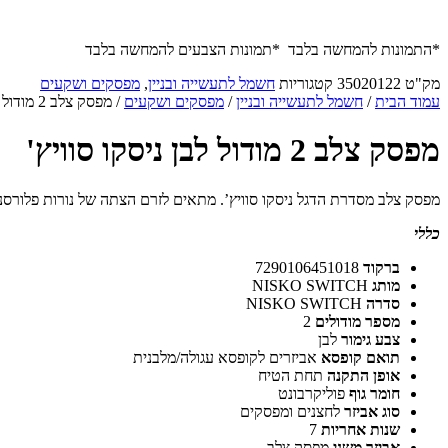
*התמונות להמחשה בלבד *תמונות הצבעים להמחשה בלבד
מק"ט
35020122
קטגוריות
חשמל לתעשייה ובניין
,
מפסקים ושקעים
עמוד הבית
/
חשמל לתעשייה ובניין
/
מפסקים ושקעים
/ מפסק צלב 2 מודול לבן ניסקו סוויץ'
מפסק צלב 2 מודול לבן ניסקו סוויץ'
מפסק צלב מסדרת הדגל ניסקו סוויץ’. מתאים לזרם הצתה של נורות פלורסנט 
כללי
ברקוד
7290106451018
מותג
NISKO SWITCH
סדרה
NISKO SWITCH
מספר מודולים
2
צבע גימור
לבן
תואם קופסא
אביזרים לקופסא עגולה/מלבנית
אופן התקנה
תחת הטיח
חומר גוף
פוליקרבונט
סוג אביזר
לחצנים ומפסקים
שנות אחריות
7
אביזר משני
מפסק צלב