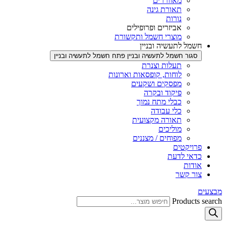
מאווררים
תאורת גינה
נורות
אביזרים ופרופילים
מוצרי חשמל ותקשורת
חשמל לתעשיה ובניין
סגור חשמל לתעשיה ובניין
פתח חשמל לתעשיה ובניין
תעלות וצנרת
לוחות, קופסאות וארונות
מפסקים ושקעים
פיקוד ובקרה
כבלי מתח נמוך
כלי עבודה
תאורה מקצועית
מוליכים
מפוחים / מצננים
פרויקטים
כדאי לדעת
אודות
צור קשר
מבצעים
Products search