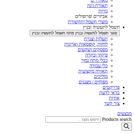
מאווררים
תאורת גינה
נורות
אביזרים ופרופילים
מוצרי חשמל ותקשורת
חשמל לתעשיה ובניין
סגור חשמל לתעשיה ובניין
פתח חשמל לתעשיה ובניין
תעלות וצנרת
לוחות, קופסאות וארונות
מפסקים ושקעים
פיקוד ובקרה
כבלי מתח נמוך
כלי עבודה
תאורה מקצועית
מוליכים
מפוחים / מצננים
פרויקטים
כדאי לדעת
אודות
צור קשר
מבצעים
Products search