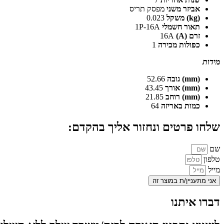
אביזר משני
מפסק תריס
(kg) משקל
0.023
תאור חשמלי
1P-16A
זרם (A)
16A
כפולות מכירה
1
מידות
(mm) גובה
52.66
(mm) אורך
43.45
(mm) רוחב
21.85
כמות באריזה
64
שלחו פרטים ונחזור אליך בהקדם:
שם
טלפון
מייל
אני מתעניין/ת במוצר זה
דברו איתנו