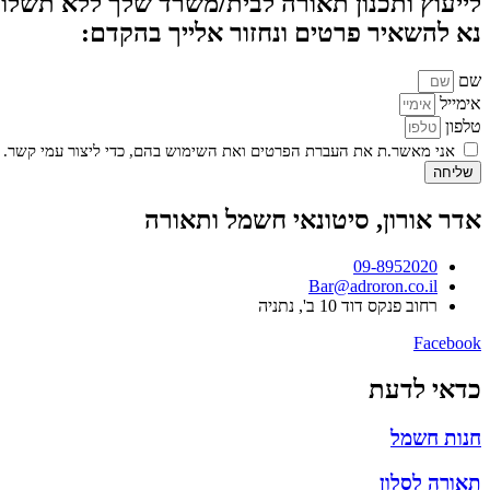
לייעוץ ותכנון תאורה לבית/משרד שלך ללא תשלום
נא להשאיר פרטים ונחזור אלייך בהקדם:
שם
אימייל
טלפון
אני מאשר.ת את העברת הפרטים ואת השימוש בהם, כדי ליצור עמי קשר. 
שליחה
אדר אורון, סיטונאי חשמל ותאורה
09-8952020
Bar@adroron.co.il
רחוב פנקס דוד 10 ב', נתניה
Facebook
כדאי לדעת
חנות חשמל
תאורה לסלון