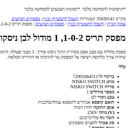
*התמונות להמחשה בלבד *תמונות הצבעים להמחשה בלבד
מק"ט
35020141
קטגוריות
חשמל לתעשייה ובניין
,
מפסקים ושקעים
עמוד הבית
/
חשמל לתעשייה ובניין
/
מפסקים ושקעים
/ מפסק תריס 1-0-2, 1 מודול לבן ניסקו סוויץ'
מפסק תריס 1-0-2, 1 מודול לבן ניסקו סוויץ'
שיהיה צורך בלחיצה רציפה על המפסק עד להרמתו או הורדתו המלאה.
כללי
ברקוד
7290106451179
מותג
NISKO SWITCH
סדרה
NISKO SWITCH
מספר מודולים
1
צבע גימור
לבן
תואם קופסא
אביזרים לקופסא עגולה/מלבנית
אופן התקנה
תחת הטיח
(V) מתח
250V
חומר גוף
פוליקרבונט
סוג אביזר
לחצנים ומפסקים
שנות אחריות
7