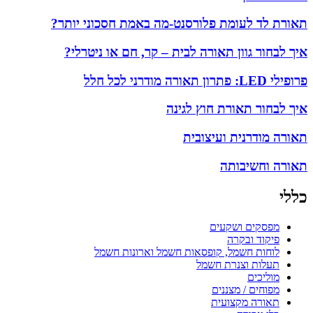
תאורת לד לעומת פלורסנט-מה באמת חסכוני יותר?
איך לבחור גוון תאורה לבית – קר, חם או ניטרלי?
פרופילי LED: פתרון תאורה מודרני לכל חלל
איך לבחור תאורת חוץ לגינה
תאורה מודרנית ועיצובית
תאורה וחשיבותה
כללי
מפסקים ושקעים
פיקוד ובקרה
לוחות חשמל, קופסאות חשמל וארונות חשמל
תעלות וצנרת חשמל
מוליכים
מפוחים / מצננים
תאורה מקצועית