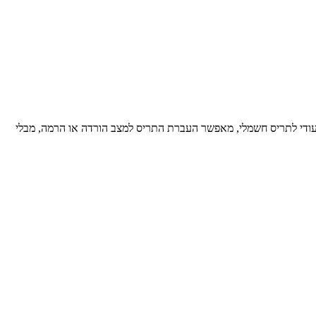
יף עם מצב אפס מסדרת הדגל ניסקו סוויץ’. 3 מצבי פעולה: הרמת תריס, הורדת תריס, כבוי/המתנה. ייחודי – מתאים לזרם עבודה עד 16A. ייעודי לתריס חשמלי, מאפשר העברת התריס למצב הורדה או הרמה, מבלי