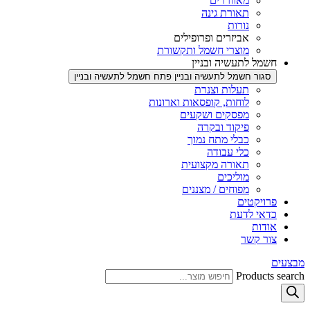
מאווררים
תאורת גינה
נורות
אביזרים ופרופילים
מוצרי חשמל ותקשורת
חשמל לתעשיה ובניין
סגור חשמל לתעשיה ובניין
פתח חשמל לתעשיה ובניין
תעלות וצנרת
לוחות, קופסאות וארונות
מפסקים ושקעים
פיקוד ובקרה
כבלי מתח נמוך
כלי עבודה
תאורה מקצועית
מוליכים
מפוחים / מצננים
פרויקטים
כדאי לדעת
אודות
צור קשר
מבצעים
Products search