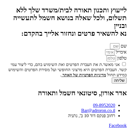
לייעוץ ותכנון תאורה לבית/משרד שלך ללא
תשלום, ולכל שאלה בנושא חשמל לתעשייה
ובניין
נא להשאיר פרטים ונחזור אלייך בהקדם:
שם
אימייל
טלפון
אני מאשר.ת את העברת הפרטים ואת השימוש בהם, כדי ליצור עמי
קשר. העברת הפרטים היא מרצוני החופשי ועל מסירת הפרטים והשימוש
במידע תחול
.
מדיניות הפרטיות של האתר
שליחה
אדר אורון, סיטונאי חשמל ותאורה
09-8952020
Bar@adroron.co.il
רחוב פנקס דוד 10 ב', נתניה
Facebook