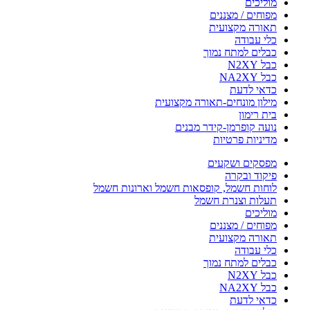
מוליכים
מפוחים / מצננים
תאורה מקצועית
כלי עבודה
כבלים למתח נמוך
כבל N2XY
כבל NA2XY
כדאי לדעת
מילון מונחים-תאורה מקצועית
בית רימון
נועה קופרמן-קידר מבנים
מדיניות פרטיות
מפסקים ושקעים
פיקוד ובקרה
לוחות חשמל, קופסאות חשמל וארונות חשמל
תעלות וצנרת חשמל
מוליכים
מפוחים / מצננים
תאורה מקצועית
כלי עבודה
כבלים למתח נמוך
כבל N2XY
כבל NA2XY
כדאי לדעת