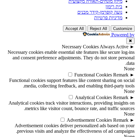
מילון מונחים-תאורה מקצועית
בית רימון
נועה קופרמן-קידר מבנים
מדיניות פרטיות
Accept All
Reject All
Customize
Powered by
✖
Necessary Cookies
Always Active
►
Necessary cookies enable essential site features like secure log-ins
and consent preference adjustments. They do not store personal
data.
None
Functional Cookies
Remark
►
Functional cookies support features like content sharing on social
media, collecting feedback, and enabling third-party tools.
None
Analytical Cookies
Remark
►
Analytical cookies track visitor interactions, providing insights on
metrics like visitor count, bounce rate, and traffic sources.
None
Advertisement Cookies
Remark
►
Advertisement cookies deliver personalized ads based on your
previous visits and analyze the effectiveness of ad campaigns.
None