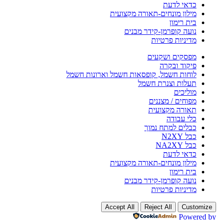
כדאי לדעת
מילון מונחים-תאורה מקצועית
בית רימון
נועה קופרמן-קידר מבנים
מדיניות פרטיות
מפסקים ושקעים
פיקוד ובקרה
לוחות חשמל, קופסאות חשמל וארונות חשמל
תעלות וצנרת חשמל
מוליכים
מפוחים / מצננים
תאורה מקצועית
כלי עבודה
כבלים למתח נמוך
כבל N2XY
כבל NA2XY
כדאי לדעת
מילון מונחים-תאורה מקצועית
בית רימון
נועה קופרמן-קידר מבנים
מדיניות פרטיות
Accept All
Reject All
Customize
Powered by