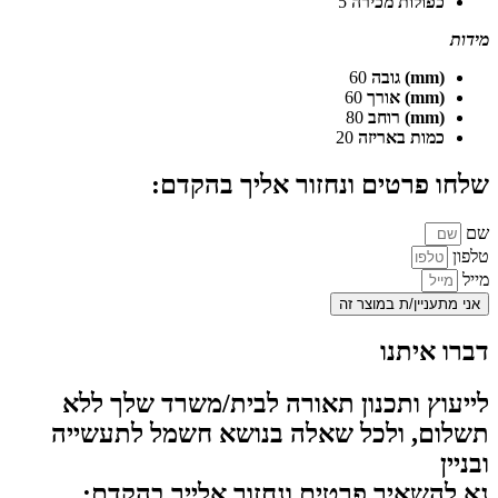
כפולות מכירה
5
מידות
(mm) גובה
60
(mm) אורך
60
(mm) רוחב
80
כמות באריזה
20
שלחו פרטים ונחזור אליך בהקדם:
שם
טלפון
מייל
אני מתעניין/ת במוצר זה
דברו איתנו
לייעוץ ותכנון תאורה לבית/משרד שלך ללא
תשלום, ולכל שאלה בנושא חשמל לתעשייה
ובניין
נא להשאיר פרטים ונחזור אלייך בהקדם: