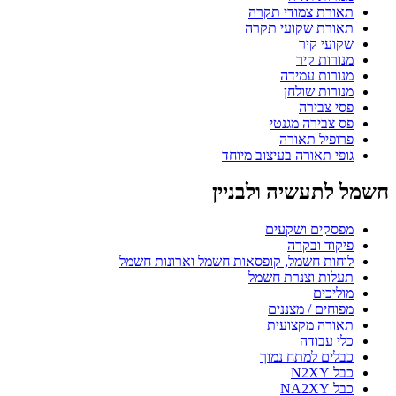
תאורת צמודי תקרה
תאורת שקועי תקרה
שקועי קיר
מנורות קיר
מנורות עמידה
מנורות שולחן
פסי צבירה
פס צבירה מגנטי
פרופיל תאורה
גופי תאורה בעיצוב מיוחד
חשמל לתעשיה ולבניין
מפסקים ושקעים
פיקוד ובקרה
לוחות חשמל, קופסאות חשמל וארונות חשמל
תעלות וצנרת חשמל
מוליכים
מפוחים / מצננים
תאורה מקצועית
כלי עבודה
כבלים למתח נמוך
כבל N2XY
כבל NA2XY