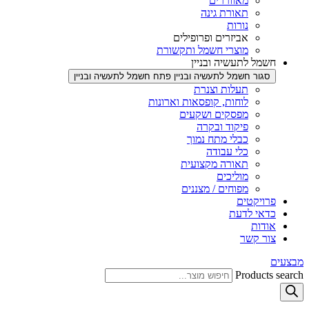
מאווררים
תאורת גינה
נורות
אביזרים ופרופילים
מוצרי חשמל ותקשורת
חשמל לתעשיה ובניין
סגור חשמל לתעשיה ובניין
פתח חשמל לתעשיה ובניין
תעלות וצנרת
לוחות, קופסאות וארונות
מפסקים ושקעים
פיקוד ובקרה
כבלי מתח נמוך
כלי עבודה
תאורה מקצועית
מוליכים
מפוחים / מצננים
פרויקטים
כדאי לדעת
אודות
צור קשר
מבצעים
Products search