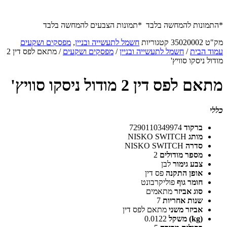
*התמונות להמחשה בלבד *תמונות הצבעים להמחשה בלבד
מק"ט
35020002
קטגוריות
חשמל לתעשייה ובניין
,
מפסקים ושקעים
עמוד הבית
/
חשמל לתעשייה ובניין
/
מפסקים ושקעים
/ מתאם לפס דין 2
מודול ניסקו סוויץ'
מתאם לפס דין 2 מודול ניסקו סוויץ'
כללי
ברקוד
7290110349974
מותג
NISKO SWITCH
סדרה
NISKO SWITCH
מספר מודולים
2
צבע גימור
לבן
אופן התקנה
פס דין
חומר גוף
פוליקרבונט
סוג אביזר
מתאמים
שנות אחריות
7
אביזר משני
מתאם לפס דין
(kg) משקל
0.0122