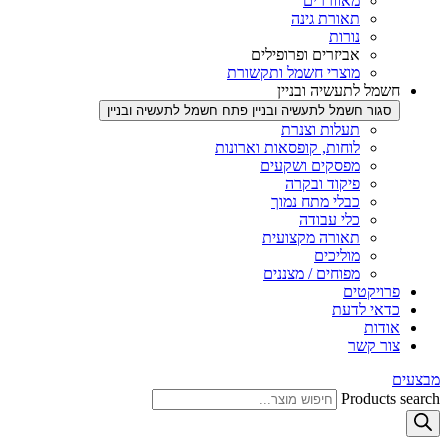
מאווררים
תאורת גינה
נורות
אביזרים ופרופילים
מוצרי חשמל ותקשורת
חשמל לתעשיה ובניין
סגור חשמל לתעשיה ובניין
פתח חשמל לתעשיה ובניין
תעלות וצנרת
לוחות, קופסאות וארונות
מפסקים ושקעים
פיקוד ובקרה
כבלי מתח נמוך
כלי עבודה
תאורה מקצועית
מוליכים
מפוחים / מצננים
פרויקטים
כדאי לדעת
אודות
צור קשר
מבצעים
Products search