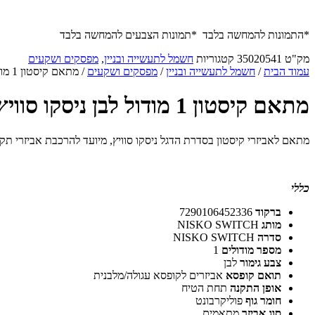
*התמונות להמחשה בלבד *תמונות הצבעים להמחשה בלבד
מק"ט
35020541
קטגוריות
חשמל לתעשייה ובניין
,
מפסקים ושקעים
עמוד הבית
/
חשמל לתעשייה ובניין
/
מפסקים ושקעים
/ מתאם קיסטון 1 מודול לבן ניסקו סוויץ'
מתאם קיסטון 1 מודול לבן ניסקו סוויץ'
מתאם לאביזרי קיסטון בסדרת הדגל ניסקו סוויץ, מיועד להרכבת אביזרי תקשורת המיוצרים בשיטת חיבור בינלאומית Keystone ומאפשרת לתת מע
כללי
ברקוד
7290106452336
מותג
NISKO SWITCH
סדרה
NISKO SWITCH
מספר מודולים
1
צבע גימור
לבן
תואם קופסא
אביזרים לקופסא עגולה/מלבנית
אופן התקנה
תחת הטיח
חומר גוף
פוליקרבונט
סוג אביזר
מתאמים