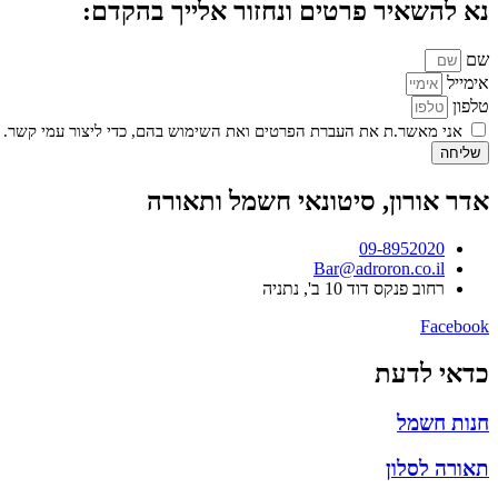
נא להשאיר פרטים ונחזור אלייך בהקדם:
שם
אימייל
טלפון
אני מאשר.ת את העברת הפרטים ואת השימוש בהם, כדי ליצור עמי קשר. 
שליחה
אדר אורון, סיטונאי חשמל ותאורה
09-8952020
Bar@adroron.co.il
רחוב פנקס דוד 10 ב', נתניה
Facebook
כדאי לדעת
חנות חשמל
תאורה לסלון