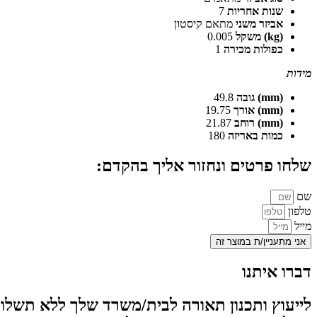
שנות אחריות
7
אביזר משני
מתאם קיסטון
(kg) משקל
0.005
כפולות מכירה
1
מידות
(mm) גובה
49.8
(mm) אורך
19.75
(mm) רוחב
21.87
כמות באריזה
180
שלחו פרטים ונחזור אליך בהקדם:
שם
טלפון
מייל
אני מתעניין/ת במוצר זה
דברו איתנו
לייעוץ ותכנון תאורה לבית/משרד שלך ללא תשלום