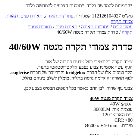
*התמונות להמחשה בלבד *תמונות הצבעים להמחשה בלבד
מק"ט
112126104027
קטגוריות
פתרונות תאורה
,
תאורת פנים
,
תאורת
צמודי תקרה
עמוד הבית
/
פתרונות תאורה
/
תאורת פנים
/
תאורת צמודי
תקרה
/ סדרת צמודי תקרה מנטה 40/60W
סדרת צמודי תקרה מנטה 40/60W
צמוד תקרה דקורטיבי בעל טבעת פתוחה של אור.
הגוף עשוי אלומיניו צבוע בצבע אלקטרוסטאטי בתנור.
הלד בגופים אלו של חברת
bridgelux
והדרייבר של חברת
eaglerise.
לגוף תאורה זה קיימת גרסה בתליה, מומלץ לשלב ביניהם בחלל.
צבעי גוף שחור, לבן וזהב כאשר בכל הגופים הבסיס בצבע לבן.
צמוד תקרה מנטה 40W
הספק: 40W
עוצמת אור: 3600LM
זוית הארה: 120°
CRI: >80
מידות: Ø600 x H50 mm