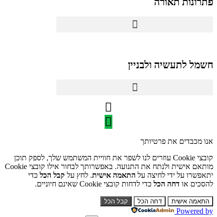
פתרונות תאורה
חשמל לתעשיה ולבניין
כבל N2XY
כבל NA2XY
אנו מכבדים את פרטיותך
קובצי Cookie עוזרים לנו לשפר את חוויית המשתמש שלך, לספק תוכן
מותאם אישית ולנתח את התנועה. באפשרותך לבחור אילו קובצי Cookie
יתאפשרו על ידי לחיצה על
התאמה אישית
. לחץ על
קבל הכל
כדי
להסכים או
דחה הכל
כדי לדחות קובצי Cookie שאינם חיוניים.
התאמה אישית
דחה הכל
קבל הכל
Powered by