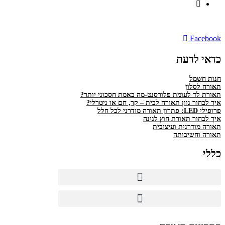
רחוב פנקס דוד 10 ב', נתניה
Facebook
כדאי לדעת
חנות חשמל
תאורה לסלון
תאורת לד לעומת פלורסנט-מה באמת חסכוני יותר?
איך לבחור גוון תאורה לבית – קר, חם או ניטרלי?
פרופילי LED: פתרון תאורה מודרני לכל חלל
איך לבחור תאורת חוץ לגינה
תאורה מודרנית ועיצובית
תאורה וחשיבותה
כללי
כבל N2XY
כבל NA2XY