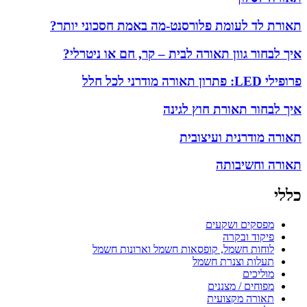
תאורת לד לעומת פלורסנט-מה באמת חסכוני יותר?
איך לבחור גוון תאורה לבית – קר, חם או ניטרלי?
פרופילי LED: פתרון תאורה מודרני לכל חלל
איך לבחור תאורת חוץ לגינה
תאורה מודרנית ועיצובית
תאורה וחשיבותה
כללי
מפסקים ושקעים
פיקוד ובקרה
לוחות חשמל, קופסאות חשמל וארונות חשמל
תעלות וצנרת חשמל
מוליכים
מפוחים / מצננים
תאורה מקצועית