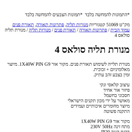
*התמונות להמחשה בלבד *תמונות הצבעים להמחשה בלבד
מק"ט
51069
קטגוריות
מנורות תליה
,
פתרונות תאורה
,
תאורת פנים
עמוד הבית
/
פתרונות תאורה
/
תאורת פנים
/
מנורות תליה
/ מנורת תליה
סולאס 4
מנורת תליה סולאס 4
מנורת תלייה לשימוש תאורת פנים. מקור אור 1X40W PIN G9. מיוצר
מאלומיניום + זכוכית.
זמין בצבע זהב עתיק.
עיצוב קלאסי ונקי
פיזור אור אחיד
חסכוני בחשמל
מאושר על ידי מכון תקנים הישראלי
מיוצר מחומרים איכותיים ועמידים
התקנה פשוטה
מקור אור 1X40W PIN G9
מתח זינה 230V 50Hz
דרגת הגנה IP20