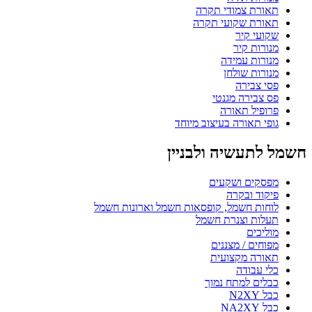
תאורת צמודי תקרה
תאורת שקועי תקרה
שקועי קיר
מנורות קיר
מנורות עמידה
מנורות שולחן
פסי צבירה
פס צבירה מגנטי
פרופיל תאורה
גופי תאורה בעיצוב מיוחד
חשמל לתעשיה ולבניין
מפסקים ושקעים
פיקוד ובקרה
לוחות חשמל, קופסאות חשמל וארונות חשמל
תעלות וצנרת חשמל
מוליכים
מפוחים / מצננים
תאורה מקצועית
כלי עבודה
כבלים למתח נמוך
כבל N2XY
כבל NA2XY