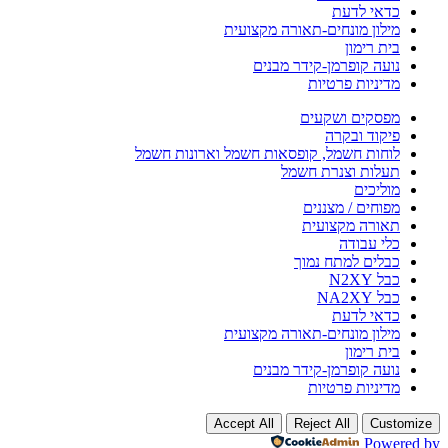
כדאי לדעת
מילון מונחים-תאורה מקצועית
בית רימון
נועה קופרמן-קידר מבנים
מדיניות פרטיות
מפסקים ושקעים
פיקוד ובקרה
לוחות חשמל, קופסאות חשמל וארונות חשמל
תעלות וצנרת חשמל
מוליכים
מפוחים / מצננים
תאורה מקצועית
כלי עבודה
כבלים למתח נמוך
כבל N2XY
כבל NA2XY
כדאי לדעת
מילון מונחים-תאורה מקצועית
בית רימון
נועה קופרמן-קידר מבנים
מדיניות פרטיות
Accept All
Reject All
Customize
Powered by