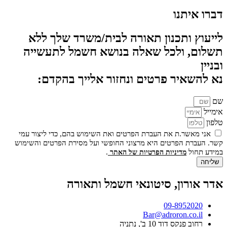
דברו איתנו
לייעוץ ותכנון תאורה לבית/משרד שלך ללא
תשלום, ולכל שאלה בנושא חשמל לתעשייה
ובניין
נא להשאיר פרטים ונחזור אלייך בהקדם:
שם
אימייל
טלפון
אני מאשר.ת את העברת הפרטים ואת השימוש בהם, כדי ליצור עמי
קשר. העברת הפרטים היא מרצוני החופשי ועל מסירת הפרטים והשימוש
במידע תחול
.
מדיניות הפרטיות של האתר
שליחה
אדר אורון, סיטונאי חשמל ותאורה
09-8952020
Bar@adroron.co.il
רחוב פנקס דוד 10 ב', נתניה