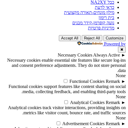
כבל NA2XY
כדאי לדעת
מילון מונחים-תאורה מקצועית
בית רימון
נועה קופרמן-קידר מבנים
מדיניות פרטיות
Accept All
Reject All
Customize
Powered by
✖
Necessary Cookies
Always Active
►
Necessary cookies enable essential site features like secure log-ins
and consent preference adjustments. They do not store personal
data.
None
Functional Cookies
Remark
►
Functional cookies support features like content sharing on social
media, collecting feedback, and enabling third-party tools.
None
Analytical Cookies
Remark
►
Analytical cookies track visitor interactions, providing insights on
metrics like visitor count, bounce rate, and traffic sources.
None
Advertisement Cookies
Remark
►