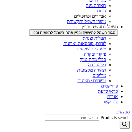
מאווררים
תאורת גינה
נורות
אביזרים ופרופילים
מוצרי חשמל ותקשורת
חשמל לתעשיה ובניין
סגור חשמל לתעשיה ובניין
פתח חשמל לתעשיה ובניין
תעלות וצנרת
לוחות, קופסאות וארונות
מפסקים ושקעים
פיקוד ובקרה
כבלי מתח נמוך
כלי עבודה
תאורה מקצועית
מוליכים
מפוחים / מצננים
פרויקטים
כדאי לדעת
אודות
צור קשר
מבצעים
Products search