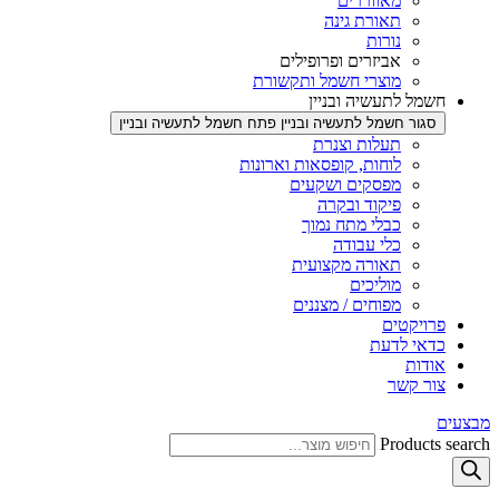
מאווררים
תאורת גינה
נורות
אביזרים ופרופילים
מוצרי חשמל ותקשורת
חשמל לתעשיה ובניין
סגור חשמל לתעשיה ובניין
פתח חשמל לתעשיה ובניין
תעלות וצנרת
לוחות, קופסאות וארונות
מפסקים ושקעים
פיקוד ובקרה
כבלי מתח נמוך
כלי עבודה
תאורה מקצועית
מוליכים
מפוחים / מצננים
פרויקטים
כדאי לדעת
אודות
צור קשר
מבצעים
Products search