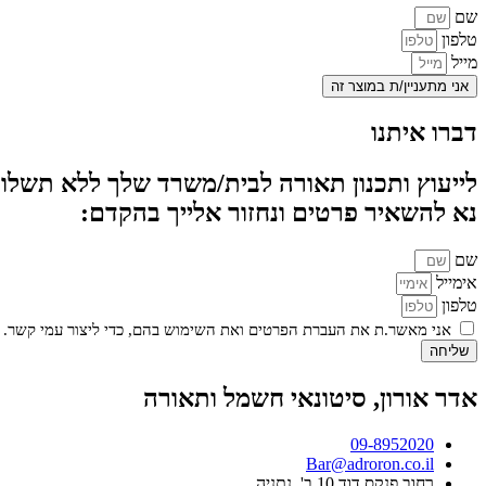
שם
טלפון
מייל
אני מתעניין/ת במוצר זה
דברו איתנו
לייעוץ ותכנון תאורה לבית/משרד שלך ללא תשלום
נא להשאיר פרטים ונחזור אלייך בהקדם:
שם
אימייל
טלפון
אני מאשר.ת את העברת הפרטים ואת השימוש בהם, כדי ליצור עמי קשר. 
שליחה
אדר אורון, סיטונאי חשמל ותאורה
09-8952020
Bar@adroron.co.il
רחוב פנקס דוד 10 ב', נתניה