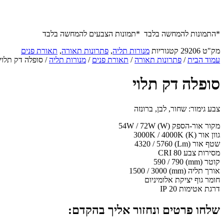
*התמונות להמחשה בלבד *תמונות הצבעים להמחשה בלבד
מק"ט
29206
קטגוריות
מנורות תליה
,
פתרונות תאורה
,
תאורת פנים
עמוד הבית
/
פתרונות תאורה
/
תאורת פנים
/
מנורות תליה
/ סופלה דק תלוי
סופלה דק תלוי
צבע גימור: שחור, לבן, ברונזה
מקור אור-הספק (W)
54W / 72W
גוון אור (K)
3000K / 4000K
שטף אור (Lm)
4320 / 5760
מסירות צבע CRI
80
קוטר (mm)
590 / 790
אורך תליה (mm)
1500 / 3000
חומר גוף
יציקת אלומיניום
דרגת אטימות IP
20
שלחו פרטים ונחזור אליך בהקדם: