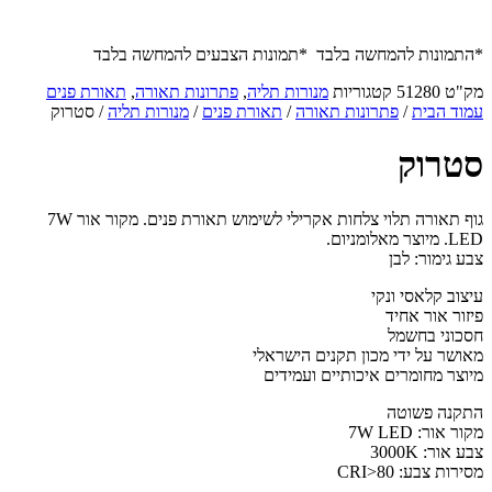
*התמונות להמחשה בלבד *תמונות הצבעים להמחשה בלבד
מק"ט
51280
קטגוריות
מנורות תליה
,
פתרונות תאורה
,
תאורת פנים
עמוד הבית
/
פתרונות תאורה
/
תאורת פנים
/
מנורות תליה
/ סטרוק
סטרוק
גוף תאורה תלוי צלחות אקרילי לשימוש תאורת פנים. מקור אור 7W
LED. מיוצר מאלומניום.
צבע גימור: לבן
עיצוב קלאסי ונקי
פיזור אור אחיד
חסכוני בחשמל
מאושר על ידי מכון תקנים הישראלי
מיוצר מחומרים איכותיים ועמידים
התקנה פשוטה
מקור אור: 7W LED
צבע אור: 3000K
מסירות צבע: CRI>80