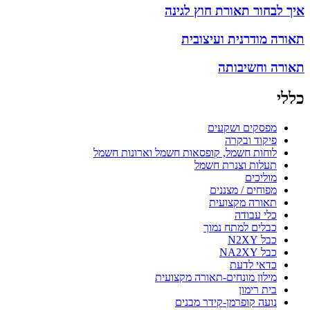
איך לבחור תאורת חוץ לגינה
תאורה מודרנית ועיצובית
תאורה וחשיבותה
כללי
מפסקים ושקעים
פיקוד ובקרה
לוחות חשמל, קופסאות חשמל וארונות חשמל
תעלות וצנרת חשמל
מוליכים
מפוחים / מצננים
תאורה מקצועית
כלי עבודה
כבלים למתח נמוך
כבל N2XY
כבל NA2XY
כדאי לדעת
מילון מונחים-תאורה מקצועית
בית רימון
נועה קופרמן-קידר מבנים