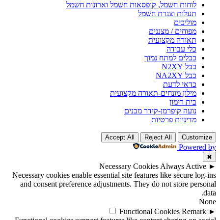
לוחות חשמל, קופסאות חשמל וארונות חשמל
תעלות וצנרת חשמל
מוליכים
מפוחים / מצננים
תאורה מקצועית
כלי עבודה
כבלים למתח נמוך
כבל N2XY
כבל NA2XY
כדאי לדעת
מילון מונחים-תאורה מקצועית
בית רימון
נועה קופרמן-קידר מבנים
מדיניות פרטיות
Accept All
Reject All
Customize
Powered by
✖
Necessary Cookies
Always Active
►
Necessary cookies enable essential site features like secure log-ins
and consent preference adjustments. They do not store personal
data.
None
Functional Cookies
Remark
►