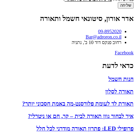
שליחה
אדר אורון, סיטונאי חשמל ותאורה
09-8952020
Bar@adroron.co.il
רחוב פנקס דוד 10 ב', נתניה
Facebook
כדאי לדעת
חנות חשמל
תאורה לסלון
תאורת לד לעומת פלורסנט-מה באמת חסכוני יותר?
איך לבחור גוון תאורה לבית – קר, חם או ניטרלי?
פרופילי LED: פתרון תאורה מודרני לכל חלל