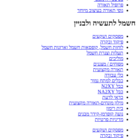
פרופיל תאורה
גופי תאורה בעיצוב מיוחד
חשמל לתעשיה ולבניין
מפסקים ושקעים
פיקוד ובקרה
לוחות חשמל, קופסאות חשמל וארונות חשמל
תעלות וצנרת חשמל
מוליכים
מפוחים / מצננים
תאורה מקצועית
כלי עבודה
כבלים למתח נמוך
כבל N2XY
כבל NA2XY
כדאי לדעת
מילון מונחים-תאורה מקצועית
בית רימון
נועה קופרמן-קידר מבנים
מדיניות פרטיות
מפסקים ושקעים
פיקוד ובקרה