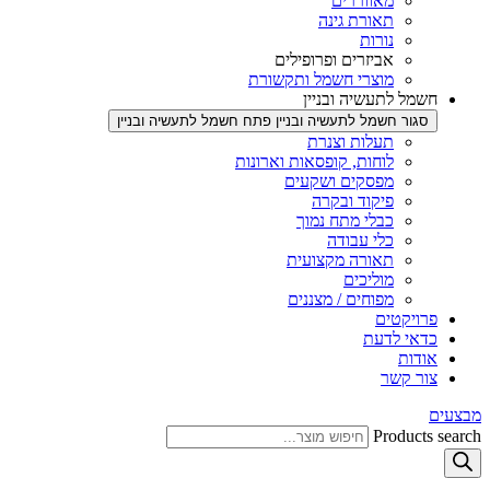
מאווררים
תאורת גינה
נורות
אביזרים ופרופילים
מוצרי חשמל ותקשורת
חשמל לתעשיה ובניין
סגור חשמל לתעשיה ובניין
פתח חשמל לתעשיה ובניין
תעלות וצנרת
לוחות, קופסאות וארונות
מפסקים ושקעים
פיקוד ובקרה
כבלי מתח נמוך
כלי עבודה
תאורה מקצועית
מוליכים
מפוחים / מצננים
פרויקטים
כדאי לדעת
אודות
צור קשר
מבצעים
Products search