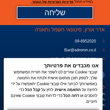
במידע תחול
.
מדיניות הפרטיות של האתר
שליחה
אדר אורון, סיטונאי חשמל ותאורה
09-8952020
Bar@adroron.co.il
רחוב פנקס דוד 10 ב', נתניה
אנו מכבדים את פרטיותך
קובצי Cookie עוזרים לנו לשפר את חוויית המשתמש
שלך, לספק תוכן מותאם אישית ולנתח את התנועה.
באפשרותך לבחור אילו קובצי Cookie יתאפשרו על ידי
כדאי לדעת
לחיצה על
התאמה אישית
. לחץ על
קבל הכל
כדי
חנות חשמל
להסכים או
דחה הכל
כדי לדחות קובצי Cookie שאינם
תאורה לסלון
חיוניים.
תאורת לד לעומת פלורסנט-מה באמת חסכוני יותר?