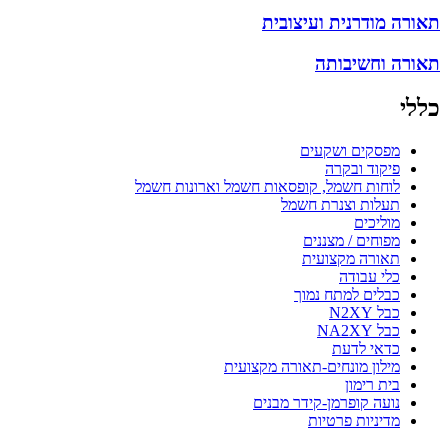
תאורה מודרנית ועיצובית
תאורה וחשיבותה
כללי
מפסקים ושקעים
פיקוד ובקרה
לוחות חשמל, קופסאות חשמל וארונות חשמל
תעלות וצנרת חשמל
מוליכים
מפוחים / מצננים
תאורה מקצועית
כלי עבודה
כבלים למתח נמוך
כבל N2XY
כבל NA2XY
כדאי לדעת
מילון מונחים-תאורה מקצועית
בית רימון
נועה קופרמן-קידר מבנים
מדיניות פרטיות