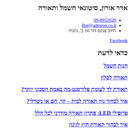
אדר אורון, סיטונאי חשמל ותאורה
09-8952020
Bar@adroron.co.il
רחוב פנקס דוד 10 ב', נתניה
Facebook
כדאי לדעת
חנות חשמל
תאורה לסלון
תאורת לד לעומת פלורסנט-מה באמת חסכוני יותר?
איך לבחור גוון תאורה לבית – קר, חם או ניטרלי?
פרופילי LED: פתרון תאורה מודרני לכל חלל
איך לבחור תאורת חוץ לגינה