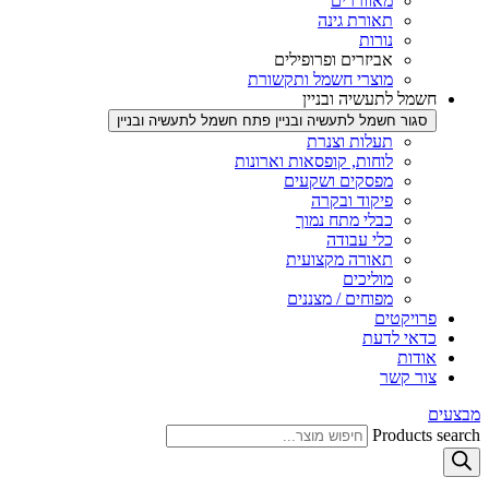
מאווררים
תאורת גינה
נורות
אביזרים ופרופילים
מוצרי חשמל ותקשורת
חשמל לתעשיה ובניין
סגור חשמל לתעשיה ובניין
פתח חשמל לתעשיה ובניין
תעלות וצנרת
לוחות, קופסאות וארונות
מפסקים ושקעים
פיקוד ובקרה
כבלי מתח נמוך
כלי עבודה
תאורה מקצועית
מוליכים
מפוחים / מצננים
פרויקטים
כדאי לדעת
אודות
צור קשר
מבצעים
Products search